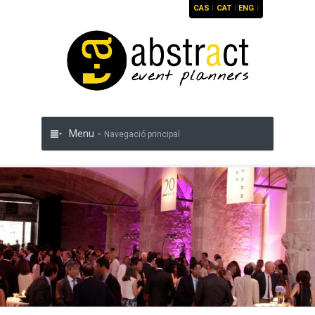
CAS
|
CAT
|
ENG
|
Menu -
Navegació principal