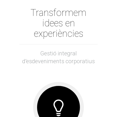
Transformem
idees en
experiències
Gestió integral
d'esdeveniments corporatius