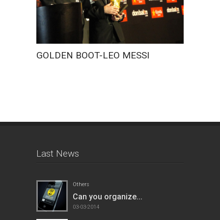
BAKING
GOLDEN BOOT-LEO MESSI
Last News
Others
Can you organize...
03-03-2014