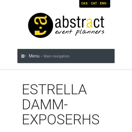
CAS
|
CAT
|
ENG
|
Menu -
Main navigation
ESTRELLA
DAMM-
EXPOSERHS