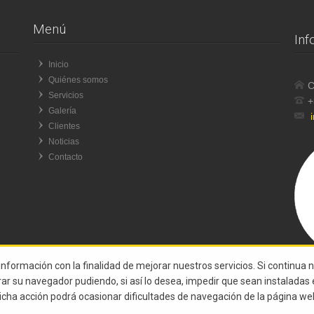
Menú
Inf
Inicio
Quiénes somos
C
Servicios
+
Galería
Clientes
Noticias
Contacto
 información con la finalidad de mejorar nuestros servicios. Si continua 
urar su navegador pudiendo, si así lo desea, impedir que sean instalada
icha acción podrá ocasionar dificultades de navegación de la página we