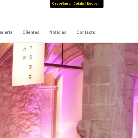
Castellano
|
Català
|
English
|
alería
Clientes
Noticias
Contacto