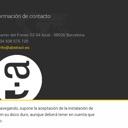
ormación de contacto
arrer del Freser 52-54 local - 08026 Barcelona
34 938 575 720
info@abstract.es
navegando, supone la aceptación de la instalación de
s en su disco duro, aunque deberá tener en cuenta que
b.