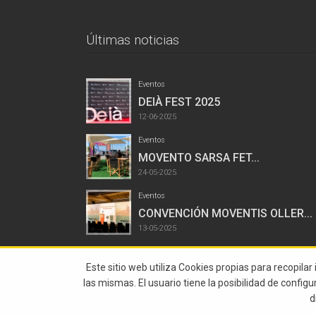
Últimas noticias
Eventos
DEIÀ FEST 2025
12-06-2025
Eventos
MOVENTO SARSA FET...
24-05-2025
Eventos
CONVENCIÓN MOVENTIS OLLER...
13-05-2025
Este sitio web utiliza Cookies propias para recopilar
las mismas. El usuario tiene la posibilidad de config
d