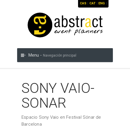
CAS
|
CAT
|
ENG
|
Menu -
Navegación principal
SONY VAIO-
SONAR
Espacio Sony Vaio en Festival Sónar de
Barcelona