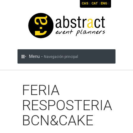
CAS
|
CAT
|
ENG
|
Menu -
Navegación principal
FERIA
RESPOSTERIA
BCN&CAKE