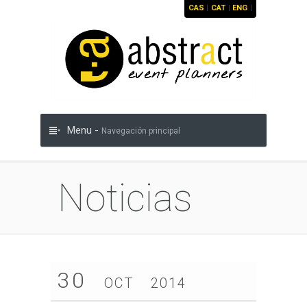
CAS
|
CAT
|
ENG
|
Menu -
Navegación principal
Noticias
30
OCT
2014