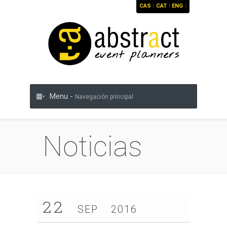
CAS
|
CAT
|
ENG
|
Menu -
Navegación principal
Noticias
22
SEP
2016