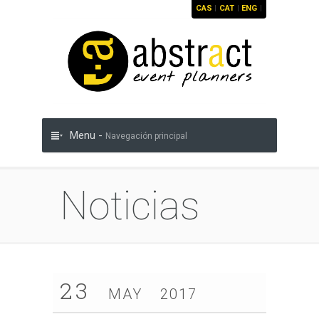
CAS
|
CAT
|
ENG
|
Menu -
Navegación principal
Noticias
23
MAY
2017