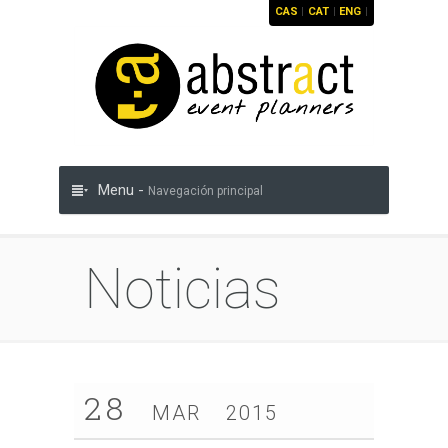
CAS
|
CAT
|
ENG
|
Menu -
Navegación principal
Noticias
28
MAR
2015