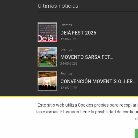
Últimas noticias
Eventos
DEIÀ FEST 2025
12-06-2025
Eventos
MOVENTO SARSA FET...
24-05-2025
Eventos
CONVENCIÓN MOVENTIS OLLER...
13-05-2025
Este sitio web utiliza Cookies propias para recopilar
las mismas. El usuario tiene la posibilidad de config
d
© 2015 Abstract Todos Los Derechos Reservados |