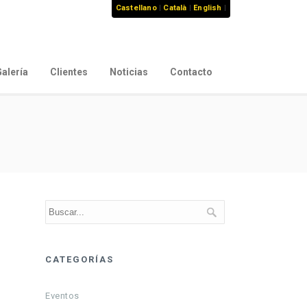
Castellano
|
Català
|
English
|
alería
Clientes
Noticias
Contacto
CATEGORÍAS
Eventos