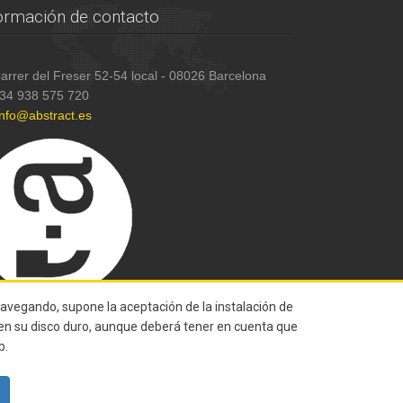
ormación de contacto
arrer del Freser 52-54 local - 08026 Barcelona
34 938 575 720
info@abstract.es
navegando, supone la aceptación de la instalación de
s en su disco duro, aunque deberá tener en cuenta que
b.