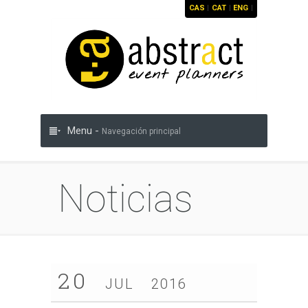
CAS
|
CAT
|
ENG
|
Menu -
Navegación principal
Noticias
20
JUL
2016