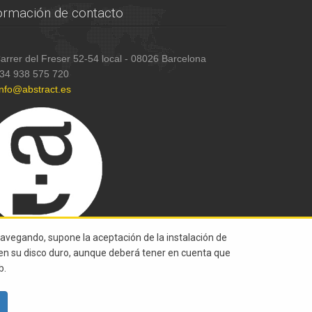
ormación de contacto
arrer del Freser 52-54 local - 08026 Barcelona
34 938 575 720
info@abstract.es
navegando, supone la aceptación de la instalación de
s en su disco duro, aunque deberá tener en cuenta que
b.