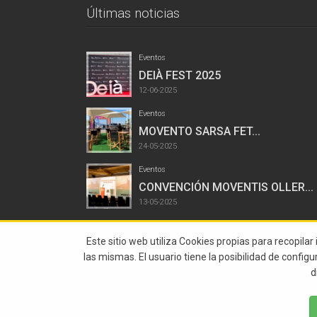
Últimas noticias
Eventos
DEIÀ FEST 2025
12-06-2025
Eventos
MOVENTO SARSA FET...
24-05-2025
Eventos
CONVENCIÓN MOVENTIS OLLER...
13-05-2025
Este sitio web utiliza Cookies propias para recopilar
las mismas. El usuario tiene la posibilidad de config
d
© 2015 Abstract Todos Los Derechos Reservados |