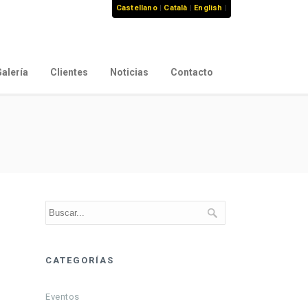
Castellano
|
Català
|
English
|
alería
Clientes
Noticias
Contacto
CATEGORÍAS
Eventos