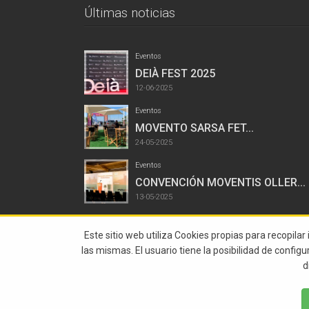
Últimas noticias
Eventos
DEIÀ FEST 2025
12-06-2025
Eventos
MOVENTO SARSA FET...
24-05-2025
Eventos
CONVENCIÓN MOVENTIS OLLER...
13-05-2025
Este sitio web utiliza Cookies propias para recopilar
las mismas. El usuario tiene la posibilidad de config
d
© 2015 Abstract Todos Los Derechos Reservados |