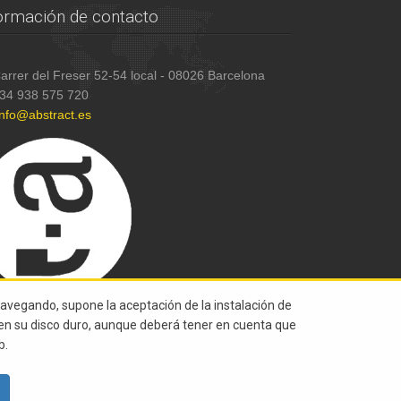
ormación de contacto
arrer del Freser 52-54 local - 08026 Barcelona
34 938 575 720
info@abstract.es
navegando, supone la aceptación de la instalación de
s en su disco duro, aunque deberá tener en cuenta que
b.