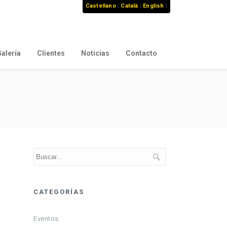
Castellano
|
Català
|
English
|
alería
Clientes
Noticias
Contacto
CATEGORÍAS
Eventos