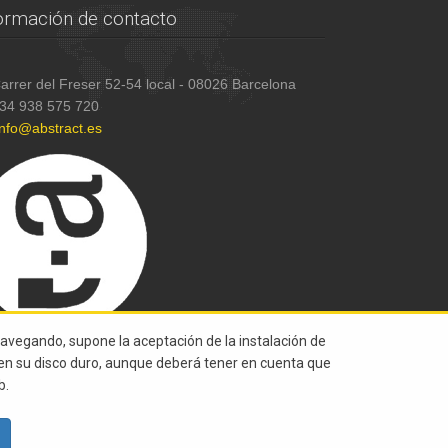
ormación de contacto
arrer del Freser 52-54 local - 08026 Barcelona
34 938 575 720
info@abstract.es
navegando, supone la aceptación de la instalación de
s en su disco duro, aunque deberá tener en cuenta que
b.