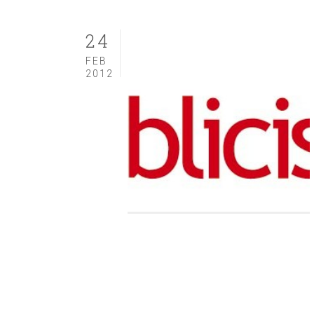
24
FEB
2012