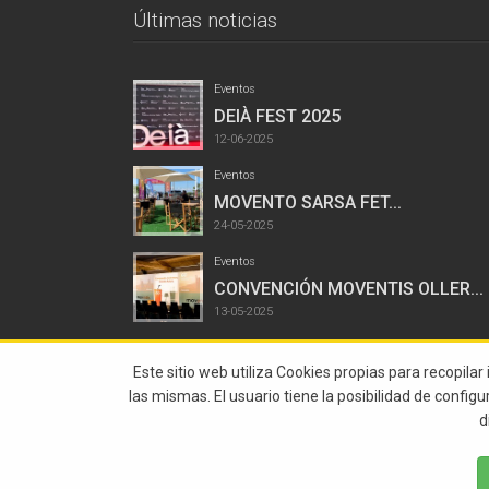
Últimas noticias
Eventos
DEIÀ FEST 2025
12-06-2025
Eventos
MOVENTO SARSA FET...
24-05-2025
Eventos
CONVENCIÓN MOVENTIS OLLER...
13-05-2025
Este sitio web utiliza Cookies propias para recopilar
las mismas. El usuario tiene la posibilidad de config
d
© 2015 Abstract Todos Los Derechos Reservados |