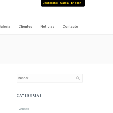
Castellano
|
Català
|
English
|
alería
Clientes
Noticias
Contacto
CATEGORÍAS
Eventos