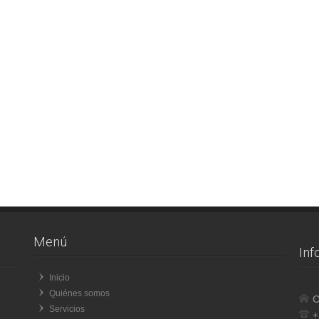
Menú
Inf
Inicio
Quiénes somos
C
Servicios
+