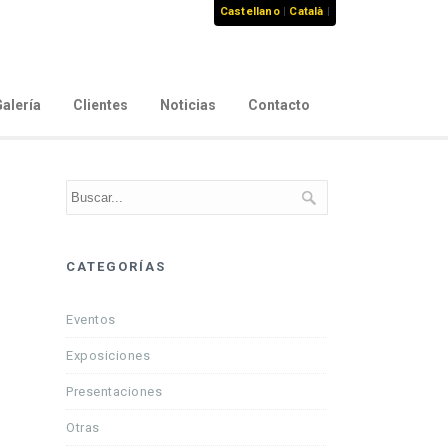
Castellano
|
Català
|
alería
Clientes
Noticias
Contacto
CATEGORÍAS
Eventos
Exposiciones
Presentaciones
Otras